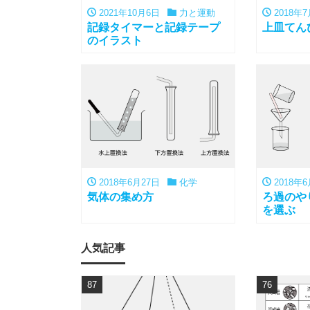
2021年10月6日
力と運動
2018年7
記録タイマーと記録テープ
上皿てん
のイラスト
2018年6月27日
化学
2018年6
気体の集め方
ろ過のや
を選ぶ
人気記事
87
76