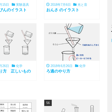
月15日
実験器具
2018年7月6日
光と音
びんのイラスト
おんさ のイラスト
月26日
化学
2018年6月26日
化学
り方 正しいもの
ろ過のやり方
56