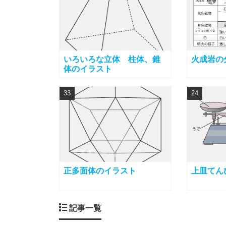
いろいろな立体 柱体、錐
火成岩の
体のイラスト
33
24
正多面体のイラスト
上皿てん
記事一覧