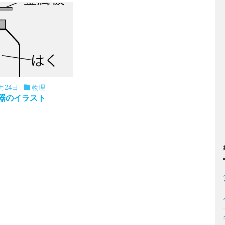
月24日
物理
器のイラスト