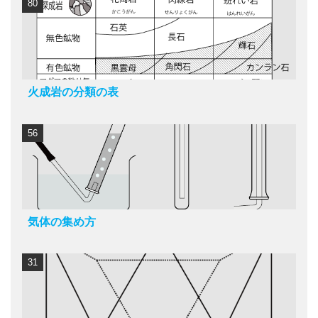
80
火成岩の分類の表
56
気体の集め方
31