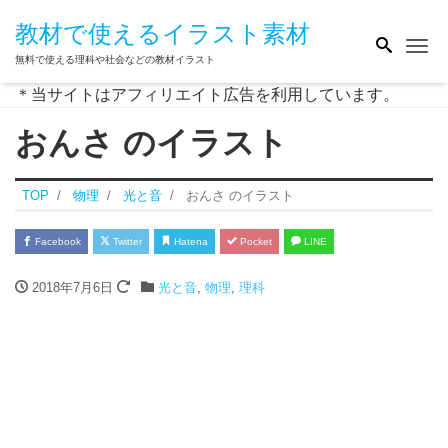
教材で使えるイラスト素材
Me
無料で使える理科や社会などの教材イラスト
＊当サイトはアフィリエイト広告を利用しています。
おんさ のイラスト
TOP
物理
光と音
おんさ のイラスト
Facebook
Twitter
Hatena
Pocket
LINE
2018年7月6日
光と音
,
物理
,
理科