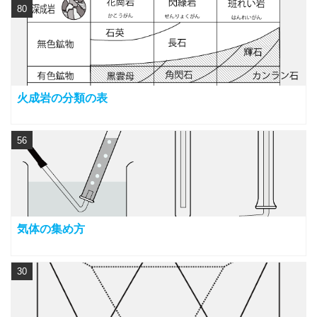
80
火成岩の分類の表
56
気体の集め方
30