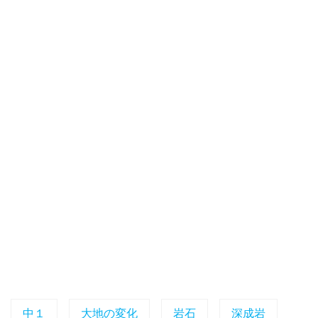
中１
大地の変化
岩石
深成岩