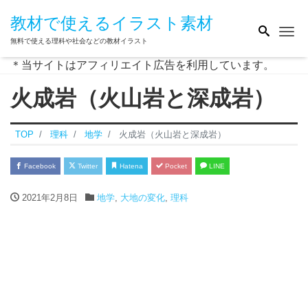
教材で使えるイラスト素材
Me
無料で使える理科や社会などの教材イラスト
＊当サイトはアフィリエイト広告を利用しています。
火成岩（火山岩と深成岩）
TOP
理科
地学
火成岩（火山岩と深成岩）
Facebook
Twitter
Hatena
Pocket
LINE
2021年2月8日
地学
,
大地の変化
,
理科