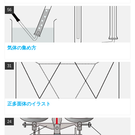
56
気体の集め方
31
正多面体のイラスト
24