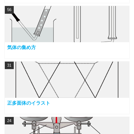
56
気体の集め方
31
正多面体のイラスト
24