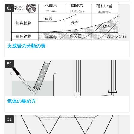
82
火成岩の分類の表
59
気体の集め方
31